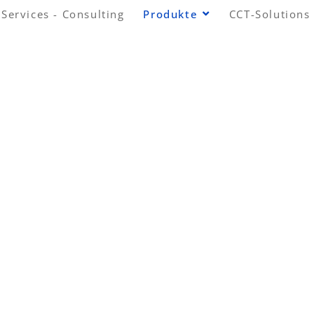
Services - Consulting
Produkte
CCT-Solutions
BORATION
TRANSFORMATIO
SPLATZ
ATIONSPLATTFORM
LLABORATION