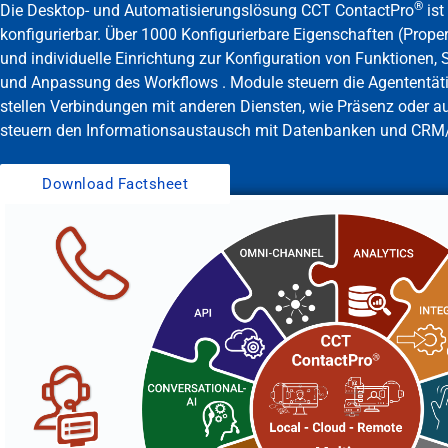
®
Die Desktop- und Automatisierungslösung CCT ContactPro
ist
konfigurierbar. Über 1000 Konfigurierbare Eigenschaften (Propert
und individuelle Einrichtung zur Konfiguration von Funktionen,
und Anpassung des Workflows . Module steuern die Agententäti
stellen Verbindungen mit anderen Diensten, wie Präsenz oder a
steuern den Informationsaustausch mit Datenbanken und CR
Download Factsheet