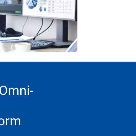
 Omni-
form