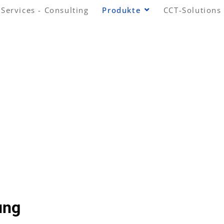
Services - Consulting
Produkte
CCT-Solutions
EN
®
TACTPRO
ION
GPLATTFORM
ung