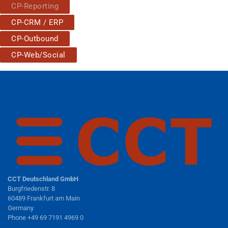
CP-Reporting
CP-CRM / ERP
CP-Outbound
CP-Web/Social
CCT Deutschland GmbH
Burgfriedenstr. 8
60489 Frankfurt am Main
Germany
Phone +49 69 7191 4969 0